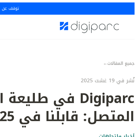
توقف عن خسار
جميع المقالات
←
نُشر في 19 غشت 2025
Digiparc في طليعة
المتصل: قابلنا في Gurtam 2025
أخبار واتجاهات