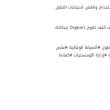
تخدام وناقش احتياجات التنقل
كن متواجدًا لتكتشف كيف تقوم Digiparc ببياناتك
ول #الصيانة الوقائية #نقص
#إدارة اللوجستيات #كفاءة