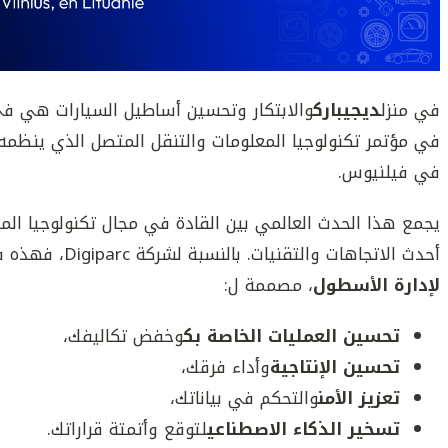
في منزل
ديجيبارك
والابتكار وتحسين أساطيل السيارات هي ف
في فيلنيوس.
يجمع هذا الحدث العالمي بين القادة في مجال تكنولوجيا الم
أحدث الاتجاهات والتقنيات. بالنسبة لشركة Digiparc، فهذه فرصة لتقديم حلولنا
لإدارة الأسطول
، مصممة ل:
تحسين العمليات الخاصة بك
وخفض تكاليفك،
تحسين الإنتاجية
وأداء فرقك،
تعزيز الأمن
والتحكم في بياناتك،
تسخير الذكاء الاصطناعي
لتوقع وأتمتة قراراتك.