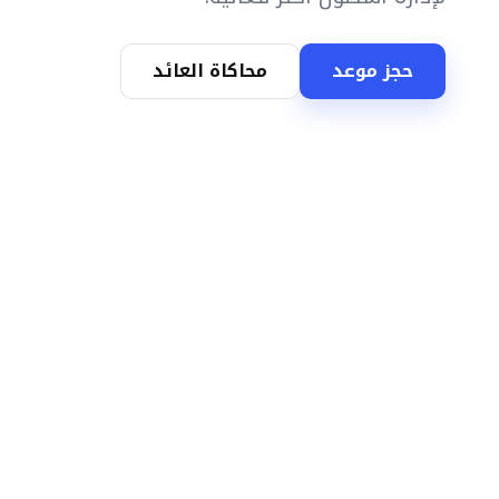
حجز موعد
محاكاة العائد