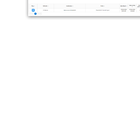
اكتشف مساراتك
ادثة بعرض بديهي.
عادة إدخال يدوية.