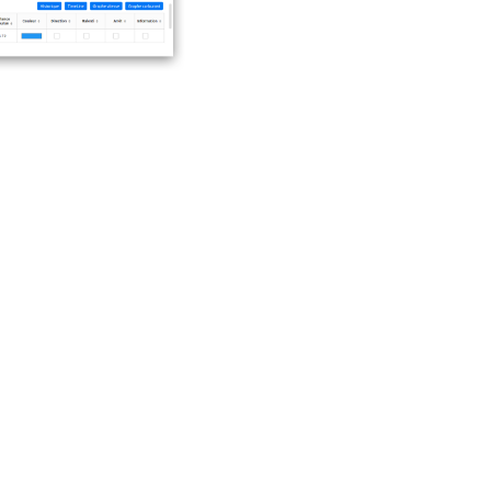
خرائط دقيقة: 
راجع كل كيلومتر وتوقف وح
قرارات لوجستية أوضح دون إ