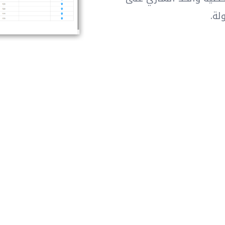
لة.
عداد سرعة في 
اعرضوا السرعة اللحظية بجا
تقليل التجاوز غير المقصود