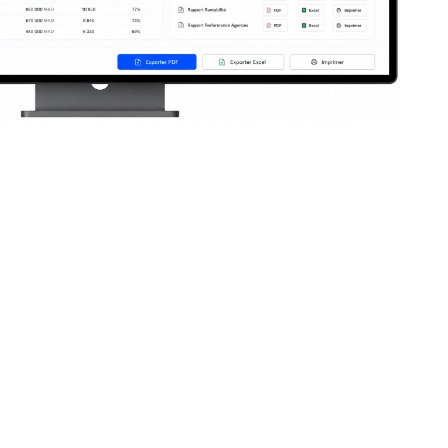
 regular
teps.
Reservations & tickets
From route sheets, see free seats and issue
passenger or luggage tickets with automatic pricing.