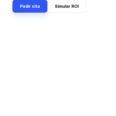
Pedir cita
Simular ROI
Módulos
Sale
Routes & fares
Configure origin, destination, distance, driver
allowances and stops. Fares follow route, season,
customer type or luggage weight.