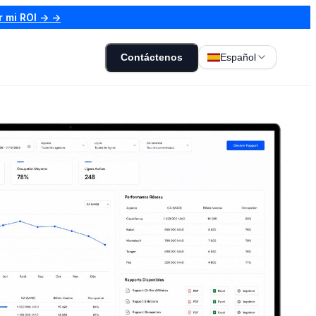
r mi ROI → →
Contáctenos
Español