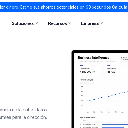
er dinero. Estime sus ahorros potenciales en 60 segundos.
Calcula
Soluciones
Recursos
Empresa
gencia en la nube: datos
ormes para la dirección.