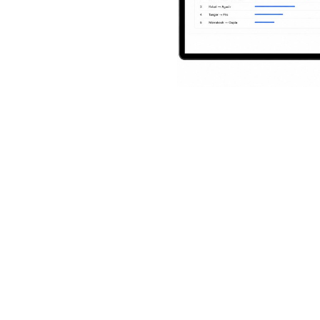
 operativos para transporte
s desks, dispatch and finance stay aligned with fewer manual s
Multi-branch
Several agencies on one tenant share the same
reference data while selling on their own routes.