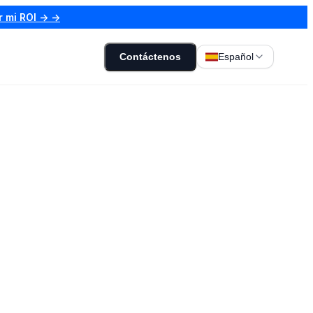
r mi ROI → →
Contáctenos
Español