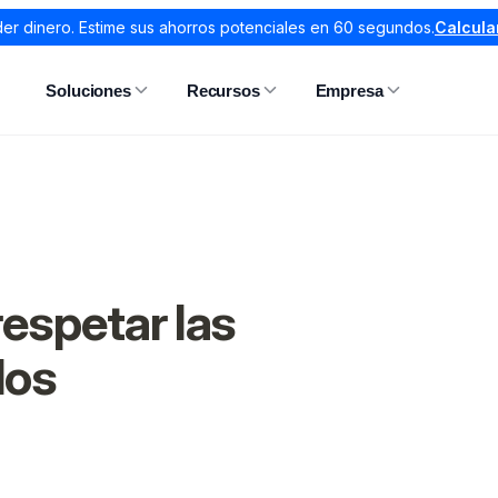
er dinero. Estime sus ahorros potenciales en 60 segundos.
Calcula
Soluciones
Recursos
Empresa
respetar las
los