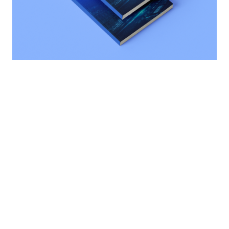
SOLUCIONES
SECTORES
Mercancías
Gestión de flota
Transporte de viajeros
Alquiler de vehículos
Alquiler de vehículos
Mantenimiento y GMAO
Construcción y obra
Gestión de stocks
Distribución
Personal y RR. HH.
Administración pública
Compras y