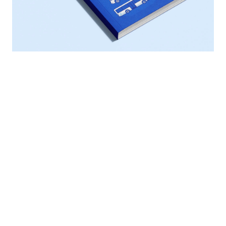
SOLUCIONES
SECTORES
Mercancías
Gestión de flota
Transporte de viajeros
Alquiler de vehículos
Alquiler de vehículos
Mantenimiento y GMAO
Construcción y obra
Gestión de stocks
Distribución
Personal y RR. HH.
Administración pública
Compras y
aprovisionamiento