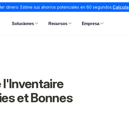
er dinero. Estime sus ahorros potenciales en 60 segundos.
Calcula
Soluciones
Recursos
Empresa
 l'Inventaire
gies et Bonnes