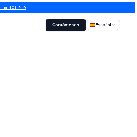
r mi ROI → →
Contáctenos
Español