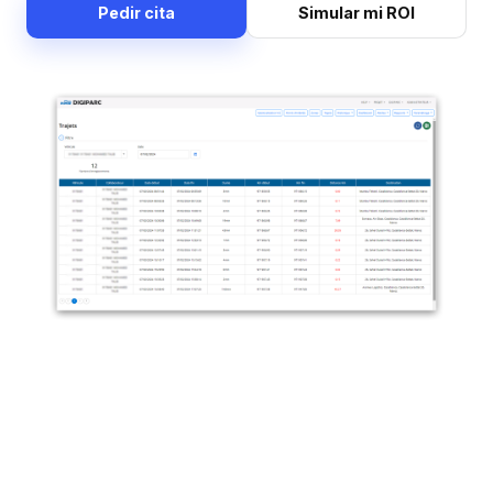
Pedir cita
Simular mi ROI
Trayectos pasados bajo la lupa: