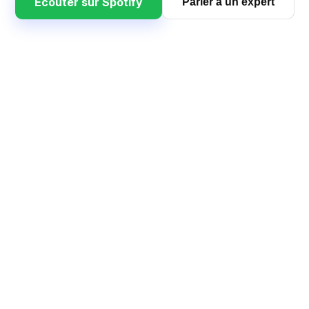
Écouter sur Spotify
Parler à un expert
dcast qui décrypte les ten
une vignette pour regarder l’épisode en vidéo (YouTube) sans qui
Épisode
14
Facturation transport — simplifiez un processus
complexe
Épisode
11
Vous gérez les véhicules. Pas les conducteurs.