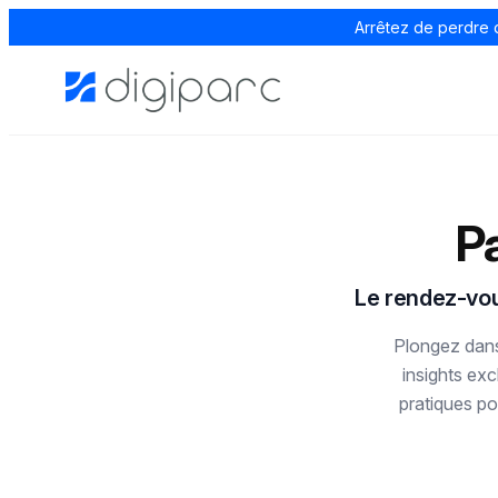
Arrêtez de perdre 
Pa
Le rendez-vous
Plongez dans 
insights exc
pratiques po