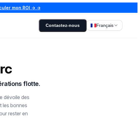
culer mon ROI → →
Contactez-nous
Français
arc
rations flotte.
de dévoile des
et les bonnes
our rester en