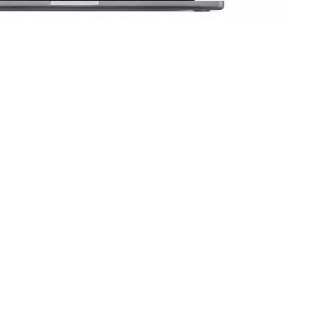
e location
ions courantes
Contrats de location
Formulaires guidés et modèles
adaptés à votre société : liste des
vec
contrats par numéro, client, véhicule,
s
dates, durée, type et statut (en cours,
clôturé, facturé), aperçu et