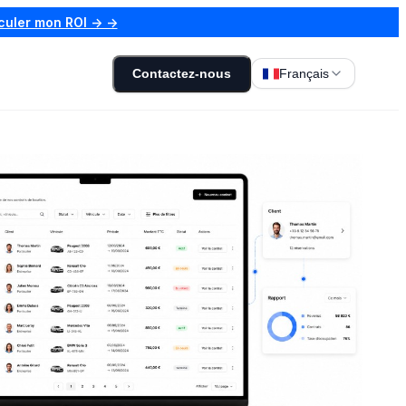
culer mon ROI → →
Contactez-nous
Français