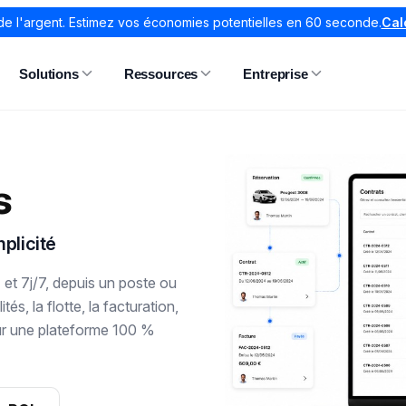
de l'argent. Estimez vos économies potentielles en 60 seconde.
Cal
Solutions
Ressources
Entreprise
s
plicité
et 7j/7, depuis un poste ou
tés, la flotte, la facturation,
 sur une plateforme 100 %