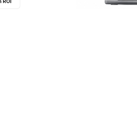
n ROI
ions clés pour une agence d
l tarifaire aux documents clients : Digiparc accélère les opérat
tout en gardant la maîtrise des marges.
 client complète
Réservations structurées
client, liste filtrable,
Enregistrez les demandes et
e rapide, coordonnées,
préparez les dossiers avant
t adresse : base propre pour
transformation en contrat, a
s pièces sans ressaisie.
visibilité sur le planning et le
véhicules concernés.