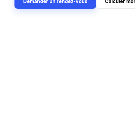
Demander un rendez-vous
Calculer mo
Les fonct
Du référentie
Tarifs multi-paramètres
Gestion
Saison (haute / basse), catégorie de
Fiche par 
véhicule et profil client : les montants
recherch
peuvent être repris automatiquement
permis e
à l’édition des factures location.
éditer vo