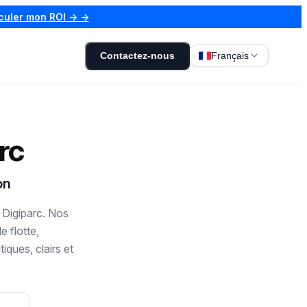
culer mon ROI → →
Contactez-nous
Français
rc
on
 Digiparc. Nos
 flotte,
ques, clairs et