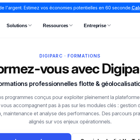
de l'argent. Estimez vos économies potentielles en 60 seconde.
Cal
Solutions
Ressources
Entreprise
DIGIPARC · FORMATIONS
ormez-vous avec Digipa
ormations professionnelles flotte & géolocalisati
 programmes conçus pour exploiter pleinement la plateforme
 vous accompagnent pas à pas sur les modules clés : gestion de
n, maintenance et analyse des performances. Des parcours prati
alignés sur vos enjeux opérationnels.