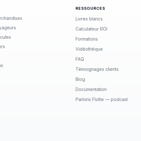
RESSOURCES
rchandises
Livres blancs
yageurs
Calculateur ROI
icules
Formations
ers
Vidéothèque
FAQ
ns
Témoignages clients
Blog
Documentation
Parlons Flotte — podcast