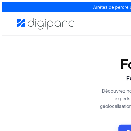
Arrêtez de perdre 
F
F
Découvrez nos
experts
géolocalisatio