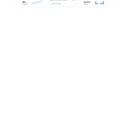
Les leviers GMAO pour une flotte
plus fiable
Planification, sécurité, achats et historique : tout ce
dont vous avez besoin pour industrialiser la
maintenance de parc.
Plans préventifs & alertes
Programmez vidanges, contrôles techniques et
échanges de pièces ; recevez des alertes sur
Digiparc et par e-mail.