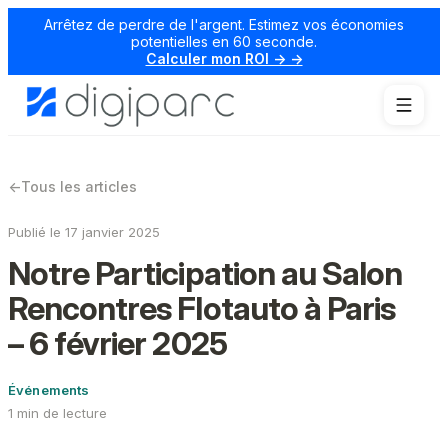
Arrêtez de perdre de l'argent. Estimez vos économies
potentielles en 60 seconde.
Calculer mon ROI → →
←
Tous les articles
Publié le 17 janvier 2025
Notre Participation au Salon
Rencontres Flotauto à Paris
– 6 février 2025
Événements
1 min de lecture