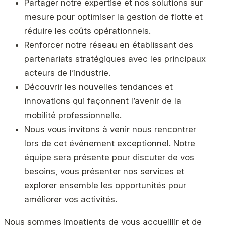
Partager notre expertise et nos solutions sur
mesure pour optimiser la gestion de flotte et
réduire les coûts opérationnels.
Renforcer notre réseau en établissant des
partenariats stratégiques avec les principaux
acteurs de l’industrie.
Découvrir les nouvelles tendances et
innovations qui façonnent l’avenir de la
mobilité professionnelle.
Nous vous invitons à venir nous rencontrer
lors de cet événement exceptionnel. Notre
équipe sera présente pour discuter de vos
besoins, vous présenter nos services et
explorer ensemble les opportunités pour
améliorer vos activités.
Nous sommes impatients de vous accueillir et de