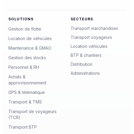
SOLUTIONS
SECTEURS
Transport marchandises
Gestion de flotte
Transport voyageurs
Location de véhicules
Location véhicules
Maintenance & GMAO
BTP & chantiers
Gestion des stocks
Distribution
Personnel & RH
Administrations
Achats &
approvisionnement
GPS & télématique
Transport & TMS
Transport de voyageurs
(TCR)
Transport BTP