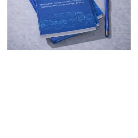
SOLUTIONS
SECTEURS
Transport marchandises
Gestion de flotte
Transport voyageurs
Location de véhicules
Location véhicules
Maintenance & GMAO
BTP & chantiers
Gestion des stocks
Distribution