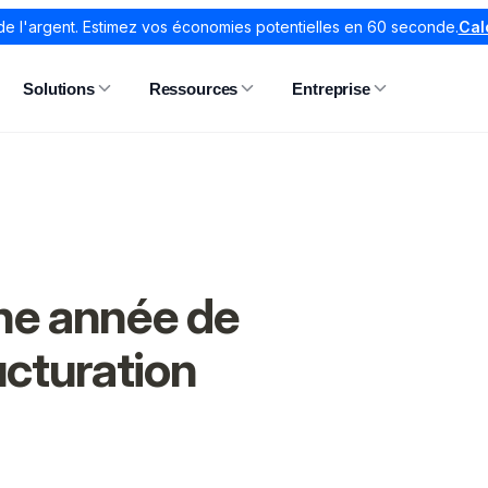
de l'argent. Estimez vos économies potentielles en 60 seconde.
Cal
Solutions
Ressources
Entreprise
ne année de
ucturation