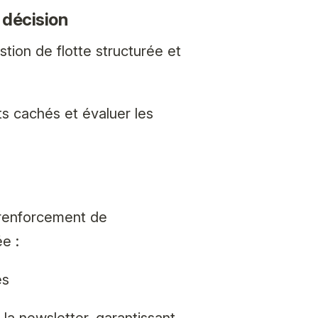
 décision
tion de flotte structurée et
ts cachés et évaluer les
 renforcement de
e :
es
la newsletter, garantissant