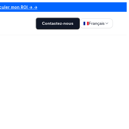
culer mon ROI → →
Contactez-nous
Français